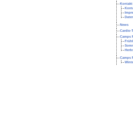
Kontakt
Kont
Impr
Date
News
Cardio-
Camps R
Früh
Som
Herb
Camps R
Wint