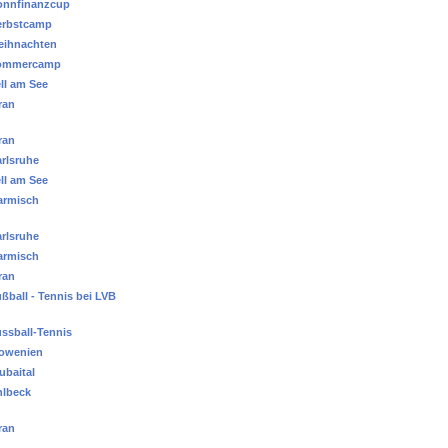
onnfinanzcup
erbstcamp
eihnachten
ommercamp
ll am See
ran
ran
rlsruhe
ll am See
armisch
rlsruhe
armisch
ran
ßball - Tennis bei LVB
ssball-Tennis
lowenien
ubaital
hlbeck
ran