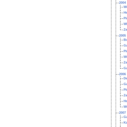
2004
W
He
Pi
Wi
Ze
2005
B
Ga
Pi
W
Ze
Ga
2006
De
G
Pi
Ze
H
W
2007
G
Ka