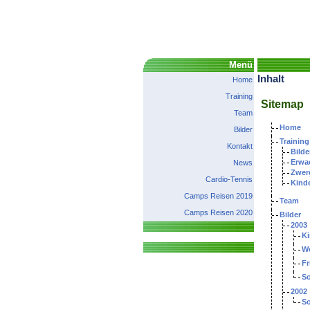
Menü
Inhalt
Home
Training
Sitemap
Team
Home
Bilder
Training
Kontakt
Bilde
Erwa
News
Zwer
Cardio-Tennis
Kind
Camps Reisen 2019
Team
Camps Reisen 2020
Bilder
2003
Ki
W
Fr
S
2002
S