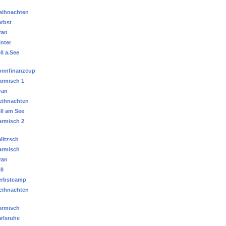
eihnachten
rbst
ran
nter
ll a.See
onnfinanzcup
rmisch 1
ran
eihnachten
ll am See
rmisch 2
litzsch
armisch
ran
ll
erbstcamp
eihnachten
armisch
rlsruhe