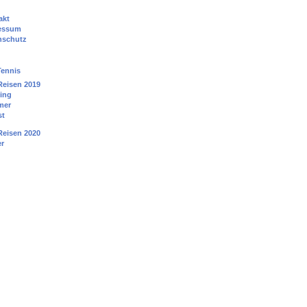
akt
essum
nschutz
Tennis
eisen 2019
ling
mer
st
eisen 2020
er