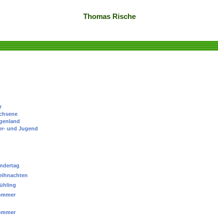
Thomas Rische
r
chsene
genland
er- und Jugend
ndertag
eihnachten
ühling
ommer
ommer