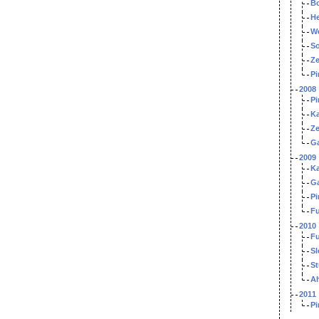
B
H
W
S
Ze
Pi
2008
Pi
Ka
Ze
G
2009
Ka
G
Pi
Fu
2010
Fu
S
St
A
2011
Pi