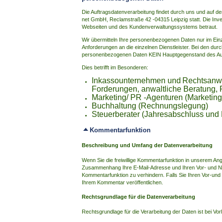
Die Auftragsdatenverarbeitung findet durch uns und auf de
net GmbH, Reclamstraße 42 -04315 Leipzig statt. Die Inv
Webseiten und des Kundenverwaltungssystems betraut.
Wir übermitteln Ihre personenbezogenen Daten nur im Einz
Anforderungen an die einzelnen Dienstleister. Bei den durc
personenbezogenen Daten KEIN Hauptgegenstand des Au
Dies betrifft im Besonderen:
Inkassounternehmen und
Rechtsanwa
Forderungen, anwaltliche Beratung, 
Marketing/ PR -Agenturen (
Marketing
Buchhaltung (
Rechnungslegung)
Steuerberater (
Jahresabschluss und
Kommentarfunktion
Beschreibung und Umfang der Datenverarbeitung
Wenn Sie die freiwillige Kommentarfunktion in unserem An
Zusammenhang Ihre E-Mail-Adresse und Ihren Vor- und N
Kommentarfunktion zu verhindern. Falls Sie Ihren Vor-
Ihrem Kommentar veröffentlichen.
Rechtsgrundlage für die Datenverarbeitung
Rechtsgrundlage für die Verarbeitung der Daten ist bei Vorl