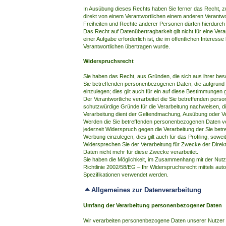
In Ausübung dieses Rechts haben Sie ferner das Recht, z
direkt von einem Verantwortlichen einem anderen Verantwor
Freiheiten und Rechte anderer Personen dürfen hierdurch n
Das Recht auf Datenübertragbarkeit gilt nicht für eine V
einer Aufgabe erforderlich ist, die im öffentlichen Interesse
Verantwortlichen übertragen wurde.
Widerspruchsrecht
Sie haben das Recht, aus Gründen, die sich aus ihrer beso
Sie betreffenden personenbezogenen Daten, die aufgrund vo
einzulegen; dies gilt auch für ein auf diese Bestimmungen g
Der Verantwortliche verarbeitet die Sie betreffenden per
schutzwürdige Gründe für die Verarbeitung nachweisen, di
Verarbeitung dient der Geltendmachung, Ausübung oder V
Werden die Sie betreffenden personenbezogenen Daten ver
jederzeit Widerspruch gegen die Verarbeitung der Sie b
Werbung einzulegen; dies gilt auch für das Profiling, sowei
Widersprechen Sie der Verarbeitung für Zwecke der Dire
Daten nicht mehr für diese Zwecke verarbeitet.
Sie haben die Möglichkeit, im Zusammenhang mit der Nutz
Richtlinie 2002/58/EG – Ihr Widerspruchsrecht mittels aut
Spezifikationen verwendet werden.
Allgemeines zur Datenverarbeitung
Umfang der Verarbeitung personenbezogener Daten
Wir verarbeiten personenbezogene Daten unserer Nutzer gru