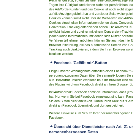
Rechner gesetzt, sofern Sie über eine Google-Anzeige auf
Tagen ihre Gültigkeit und dienen nicht der persönlichen Id
des AdWords-Kunden und das Cookie ist noch nicht abgel
auf die Anzeige geklickt hat und zu dieser Seite weitergel
Cookies können somit nicht über die Webseiten von AdWor
Cookies eingeholten Informationen dienen dazu, Conversion
Conversion-Tracking entschieden haben. Die AdWords-Kun
geklickt haben und zu einer mit einem Conversion-Tracking
jedoch keine Informationen, mit denen sich Nutzer persönli
Verfahren teilnehmen möchten, können Sie auch das hierfü
Browser-Einstellung, die das automatische Setzen von Coo
Tracking auch deaktivieren, indem Sie Ihren Browser so 
blockiert werden.
Facebook 'Gefällt mir'-Button
Einige unserer Webangebote enthalten einen Facebook "Ge
personenbezogenen Daten über Sie sammelt- loggen Sie 
aus. Bei Aufruf unserer Webseite baut Ihr Browser eine di
des Plugins wird von Facebook direkt an Ihren Browser üb
Bei Aufruf erhält Facebook somit die Information, dass jem
hat. Nur wenn Sie bei Facebook eingeloggt sind kann F
Sie den Button nicht anklicken. Durch Ihren Klick auf "Gef
direkt an Facebook übermittelt und dort gespeichert.
Weitere Hinweise zum Schutz Ihrer personenbezogenen Dat
Facebook.
Übersicht über Dienstleister nach Art. 2
personenbezogenen Daten