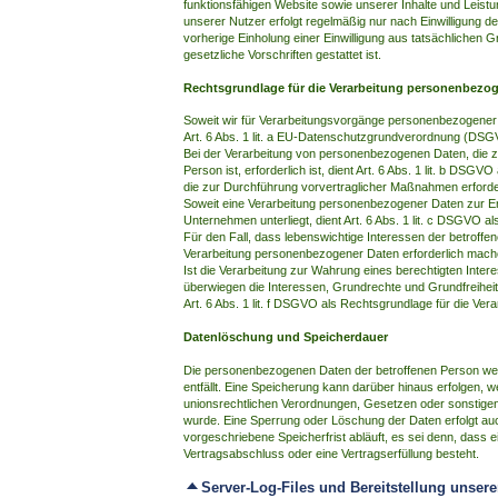
funktionsfähigen Website sowie unserer Inhalte und Leist
unserer Nutzer erfolgt regelmäßig nur nach Einwilligung de
vorherige Einholung einer Einwilligung aus tatsächlichen G
gesetzliche Vorschriften gestattet ist.
Rechtsgrundlage für die Verarbeitung personenbezo
Soweit wir für Verarbeitungsvorgänge personenbezogener D
Art. 6 Abs. 1 lit. a EU-Datenschutzgrundverordnung (DSG
Bei der Verarbeitung von personenbezogenen Daten, die zur
Person ist, erforderlich ist, dient Art. 6 Abs. 1 lit. b DSG
die zur Durchführung vorvertraglicher Maßnahmen erforder
Soweit eine Verarbeitung personenbezogener Daten zur Erfül
Unternehmen unterliegt, dient Art. 6 Abs. 1 lit. c DSGVO a
Für den Fall, dass lebenswichtige Interessen der betroffe
Verarbeitung personenbezogener Daten erforderlich machen
Ist die Verarbeitung zur Wahrung eines berechtigten Inte
überwiegen die Interessen, Grundrechte und Grundfreiheit
Art. 6 Abs. 1 lit. f DSGVO als Rechtsgrundlage für die Vera
Datenlöschung und Speicherdauer
Die personenbezogenen Daten der betroffenen Person wer
entfällt. Eine Speicherung kann darüber hinaus erfolgen,
unionsrechtlichen Verordnungen, Gesetzen oder sonstigen 
wurde. Eine Sperrung oder Löschung der Daten erfolgt a
vorgeschriebene Speicherfrist abläuft, es sei denn, dass e
Vertragsabschluss oder eine Vertragserfüllung besteht.
Server-Log-Files und Bereitstellung unser