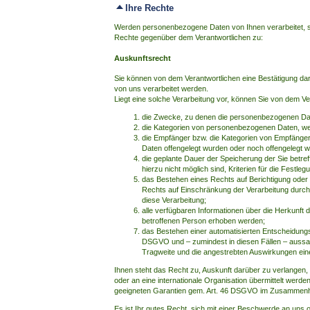
Ihre Rechte
Werden personenbezogene Daten von Ihnen verarbeitet, si
Rechte gegenüber dem Verantwortlichen zu:
Auskunftsrecht
Sie können von dem Verantwortlichen eine Bestätigung dar
von uns verarbeitet werden.
Liegt eine solche Verarbeitung vor, können Sie von dem Ve
die Zwecke, zu denen die personenbezogenen Dat
die Kategorien von personenbezogenen Daten, we
die Empfänger bzw. die Kategorien von Empfänge
Daten offengelegt wurden oder noch offengelegt 
die geplante Dauer der Speicherung der Sie betr
hierzu nicht möglich sind, Kriterien für die Festle
das Bestehen eines Rechts auf Berichtigung ode
Rechts auf Einschränkung der Verarbeitung durch
diese Verarbeitung;
alle verfügbaren Informationen über die Herkunft
betroffenen Person erhoben werden;
das Bestehen einer automatisierten Entscheidungsf
DSGVO und – zumindest in diesen Fällen – aussage
Tragweite und die angestrebten Auswirkungen einer
Ihnen steht das Recht zu, Auskunft darüber zu verlangen, 
oder an eine internationale Organisation übermittelt wer
geeigneten Garantien gem. Art. 46 DSGVO im Zusammenhan
Es ist Ihr gutes Recht, sich mit einer Beschwerde an uns 