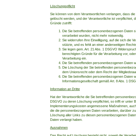
Löschungspflicht
Sie können von dem Verantwortlichen verlangen, dass di
gelöscht werden, und der Verantwortliche ist verpflichtet,
Gründe zutrifft:
Die Sie betreffenden personenbezogenen Daten sin
verarbeitet wurden, nicht mehr notwendig.
Sie widerrufen Ihre Einwilligung, auf die sich die Ve
stützte, und es fehlt an einer anderweitigen Recht
Sie legen gem. Art. 21 Abs. 1 DSGVO Widerspruch 
berechtigten Gründe für die Verarbeitung vor, od
Verarbeitung ein.
Die Sie betreffenden personenbezogenen Daten w
Die Löschung der Sie betreffenden personenbezoge
dem Unionsrecht oder dem Recht der Mitgliedstaate
Die Sie betreffenden personenbezogenen Daten w
Informationsgesellschaft gemäß Art. 8 Abs. 1 DS
Information an Dritte
Hat der Verantwortliche die Sie betreffenden personenbezo
DSGVO zu deren Löschung verpflichtet, so trifft er unter
Implementierungskosten angemessene Maßnahmen, auch tec
die die personenbezogenen Daten verarbeiten, darüber zu 
Löschung aller Links zu diesen personenbezogenen Daten
Daten verlangt haben.
Ausnahmen
Das Recht auf Löschung besteht nicht, soweit die Verarbeit