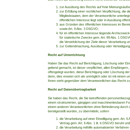
zur Ausübung des Rechts auf freie Meinungsäußer
zur Erfüllung einer rechtlichen Verpflichtung, die
Mitgliedstaaten, dem der Verantwortliche unterlieg
öffentlichen Interesse liegt oder in Ausübung öffe
aus Gründen des öffentlichen Interesses im Bereich
sowie Art. 9 Abs. 3 DSGVO;
für im öffentlichen Interesse liegende Archivzwe
für statistische Zwecke gem. Art. 89 Abs. 1 DSGV
die Verwirklichung der Ziele dieser Verarbeitung u
zur Geltendmachung, Ausübung oder Verteidigun
Recht auf Unterrichtung
Haben Sie das Recht auf Berichtigung, Löschung oder Ei
geltend gemacht, ist dieser verpflichtet, allen Empfänger
offengelegt wurden, diese Berichtigung oder Löschung der
denn, dies erweist sich als unmöglich oder ist mit einem
Ihnen steht gegenüber dem Verantwortlichen das Recht zu
Recht auf Datenübertragbarkeit
Sie haben das Recht, die Sie betreffenden personenbezogen
einem strukturierten, gängigen und maschinenlesbaren F
einem anderen Verantwortlichen ohne Behinderung durch 
bereitgestellt wurden, zu übermitteln, sofern
die Verarbeitung auf einer Einwilligung gem. Art. 6
Vertrag gem. Art. 6 Abs. 1 lit. b DSGVO beruht und
die Verarbeitung mithilfe automatisierter Verfahren e