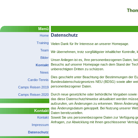
Thom
Menü
Datenschutz
Home
Training
Vielen Dank für Ihr Interesse an unserer Homepage.
Team
Wir übernehmen, trotz sorgfältigster inhaltlicher Kontrolle
Bilder
Unser Anliegen ist es, Ihre personenbezogenen Daten, bei
Besuchs auf unserer Homepage nach dem Stand der Techn
Kontakt
unberechtigten Dritten zu schützen.
News
Dies geschieht unter Beachtung der Bestimmungen der 
Cardio-Tennis
Bundesdatenschutzgesetzes NEU (BDSG) sowie aller weit
personenbezogener Daten.
Camps Reisen 2019
Durch neue gesetzliche oder behördliche Vorgaben sowie
Camps Reisen 2020
das diese Datenschutzhinweise aktualisiert werden müsse
aufzurufen, um Änderungen zu erkennen. Wenn Änderungen 
das Änderungsdatum gekoppelt. Bei Nutzung unserer Websi
Kontakt
Daten bereitzustellen.
Kontakt
Soweit Sie uns personenbezogene Daten zur Verfügung ges
Anfragen, zur Abwicklung mit Ihnen geschlossener Verträge
Impressum
Datenschutz