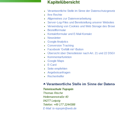
Kapitelübersicht
Verantwortliche Stelle im Sinne der Datenschutzgesetz
Ihre Rechte
Allgemeines zur Datenverarbeitung
Server-Log-Files und Bereitstellung unserer Websites
Verwendung von Cookies und Web Storage des Brow
Bestellformular
Kontaktformular und E-Mail-Kontakt
Newsletter
Google Analytics
Conversion Tracking
Facebook 'Gefällt mir'-Button
Übersicht über Dienstleister nach Art. 21 und 22 
Kommentarfunktion
Google Maps
E-Card
Seite empfehlen
Angebotsanfragen
Rechenhelfer
Verantwortliche Stelle im Sinne der Datens
Tennisschule Topspin
Thomas Rische
Heilemannstraße 40
04277 Leipzig
Telefon: +49 177 2244388
E-Mail: ts-topspin@web.de